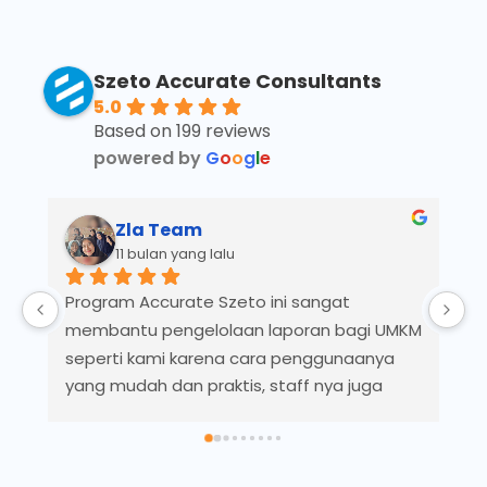
Szeto Accurate Consultants
5.0
Based on 199 reviews
powered by
G
o
o
g
l
e
Zla Team
11 bulan yang lalu
Program Accurate Szeto ini sangat 
B
membantu pengelolaan laporan bagi UMKM 
seperti kami karena cara penggunaanya 
yang mudah dan praktis, staff nya juga 
banyak membantu dan informatif