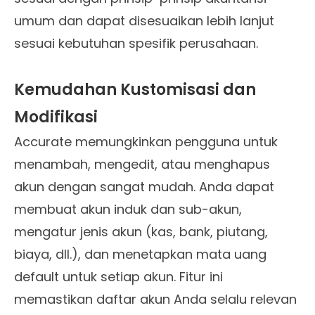
umum dan dapat disesuaikan lebih lanjut
sesuai kebutuhan spesifik perusahaan.
Kemudahan Kustomisasi dan
Modifikasi
Accurate memungkinkan pengguna untuk
menambah, mengedit, atau menghapus
akun dengan sangat mudah. Anda dapat
membuat akun induk dan sub-akun,
mengatur jenis akun (kas, bank, piutang,
biaya, dll.), dan menetapkan mata uang
default untuk setiap akun. Fitur ini
memastikan daftar akun Anda selalu relevan