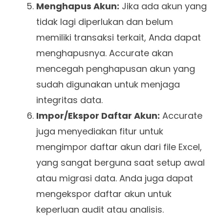
Menghapus Akun:
Jika ada akun yang
tidak lagi diperlukan dan belum
memiliki transaksi terkait, Anda dapat
menghapusnya. Accurate akan
mencegah penghapusan akun yang
sudah digunakan untuk menjaga
integritas data.
Impor/Ekspor Daftar Akun:
Accurate
juga menyediakan fitur untuk
mengimpor daftar akun dari file Excel,
yang sangat berguna saat setup awal
atau migrasi data. Anda juga dapat
mengekspor daftar akun untuk
keperluan audit atau analisis.