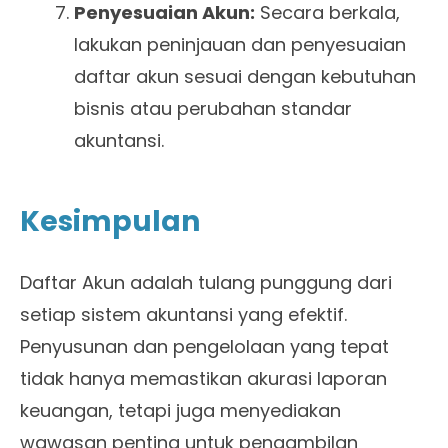
Penyesuaian Akun:
Secara berkala,
lakukan peninjauan dan penyesuaian
daftar akun sesuai dengan kebutuhan
bisnis atau perubahan standar
akuntansi.
Kesimpulan
Daftar Akun adalah tulang punggung dari
setiap sistem akuntansi yang efektif.
Penyusunan dan pengelolaan yang tepat
tidak hanya memastikan akurasi laporan
keuangan, tetapi juga menyediakan
wawasan penting untuk pengambilan