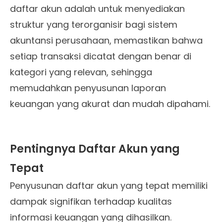
daftar akun adalah untuk menyediakan
struktur yang terorganisir bagi sistem
akuntansi perusahaan, memastikan bahwa
setiap transaksi dicatat dengan benar di
kategori yang relevan, sehingga
memudahkan penyusunan laporan
keuangan yang akurat dan mudah dipahami.
Pentingnya Daftar Akun yang
Tepat
Penyusunan daftar akun yang tepat memiliki
dampak signifikan terhadap kualitas
informasi keuangan yang dihasilkan.