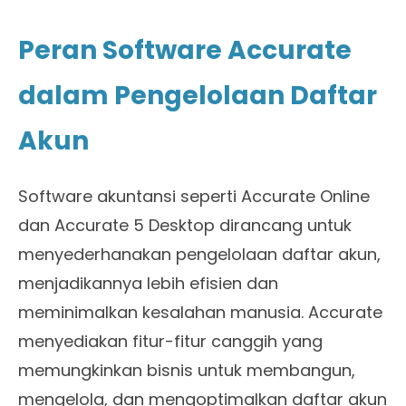
Peran Software Accurate
dalam Pengelolaan Daftar
Akun
Software akuntansi seperti Accurate Online
dan Accurate 5 Desktop dirancang untuk
menyederhanakan pengelolaan daftar akun,
menjadikannya lebih efisien dan
meminimalkan kesalahan manusia. Accurate
menyediakan fitur-fitur canggih yang
memungkinkan bisnis untuk membangun,
mengelola, dan mengoptimalkan daftar akun