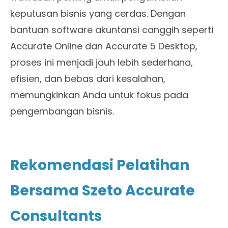
keputusan bisnis yang cerdas. Dengan
bantuan software akuntansi canggih seperti
Accurate Online dan Accurate 5 Desktop,
proses ini menjadi jauh lebih sederhana,
efisien, dan bebas dari kesalahan,
memungkinkan Anda untuk fokus pada
pengembangan bisnis.
Rekomendasi Pelatihan
Bersama Szeto Accurate
Consultants