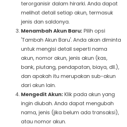
terorganisir dalam hirarki. Anda dapat
melihat detail setiap akun, termasuk
jenis dan saldonya.
Menambah Akun Baru:
Pilih opsi
'Tambah Akun Baru'. Anda akan diminta
untuk mengisi detail seperti nama
akun, nomor akun, jenis akun (kas,
bank, piutang, pendapatan, biaya, dll.),
dan apakah itu merupakan sub-akun
dari akun lain.
Mengedit Akun:
Klik pada akun yang
ingin diubah. Anda dapat mengubah
nama, jenis (jika belum ada transaksi),
atau nomor akun.