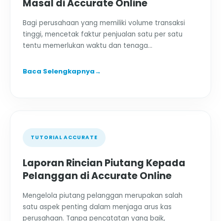
Masal di Accurate Online
Bagi perusahaan yang memiliki volume transaksi
tinggi, mencetak faktur penjualan satu per satu
tentu memerlukan waktu dan tenaga...
Baca Selengkapnya
→
TUTORIAL ACCURATE
Laporan Rincian Piutang Kepada
Pelanggan di Accurate Online
Mengelola piutang pelanggan merupakan salah
satu aspek penting dalam menjaga arus kas
perusahaan. Tanpa pencatatan yang baik,