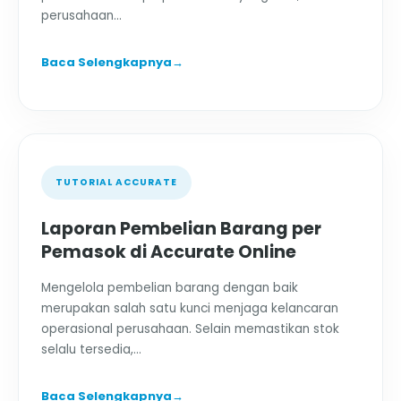
perusahaan...
Baca Selengkapnya
→
TUTORIAL ACCURATE
Laporan Pembelian Barang per
Pemasok di Accurate Online
Mengelola pembelian barang dengan baik
merupakan salah satu kunci menjaga kelancaran
operasional perusahaan. Selain memastikan stok
selalu tersedia,...
Baca Selengkapnya
→