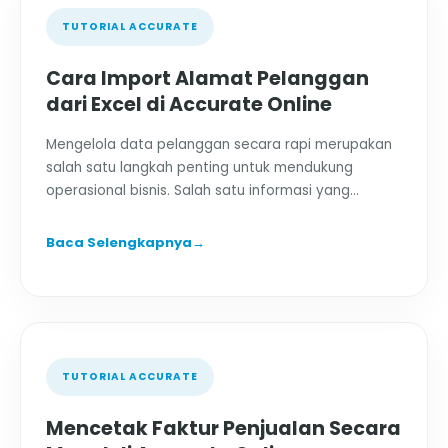
TUTORIAL ACCURATE
Cara Import Alamat Pelanggan
dari Excel di Accurate Online
Mengelola data pelanggan secara rapi merupakan
salah satu langkah penting untuk mendukung
operasional bisnis. Salah satu informasi yang...
Baca Selengkapnya
→
TUTORIAL ACCURATE
Mencetak Faktur Penjualan Secara