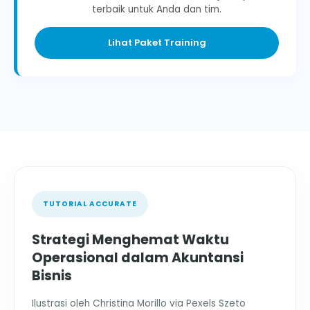
terbaik untuk Anda dan tim.
Lihat Paket Training
TUTORIAL ACCURATE
Strategi Menghemat Waktu
Operasional dalam Akuntansi
Bisnis
Ilustrasi oleh Christina Morillo via Pexels Szeto