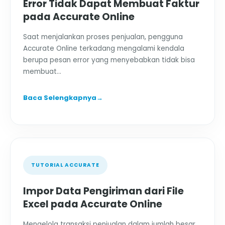
Error Tidak Dapat Membuat Faktur
pada Accurate Online
Saat menjalankan proses penjualan, pengguna
Accurate Online terkadang mengalami kendala
berupa pesan error yang menyebabkan tidak bisa
membuat...
Baca Selengkapnya
→
TUTORIAL ACCURATE
Impor Data Pengiriman dari File
Excel pada Accurate Online
Mengelola transaksi penjualan dalam jumlah besar